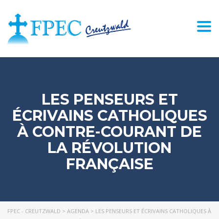
Togg
navi
LES PENSEURS ET
ÉCRIVAINS CATHOLIQUES
À CONTRE-COURANT DE
LA RÉVOLUTION
FRANÇAISE
FPEC - CREUTZWALD
>
AGENDA
>
LES PENSEURS ET ÉCRIVAINS CATHOLIQUES À