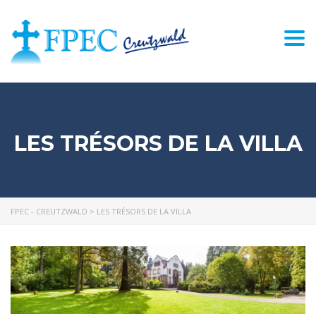
Togg
navi
LES TRÉSORS DE LA VILLA
FPEC - CREUTZWALD
>
LES TRÉSORS DE LA VILLA