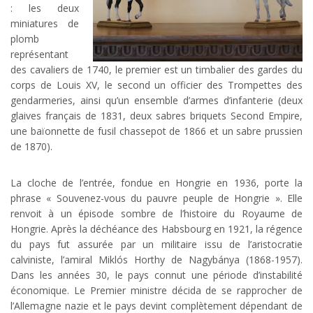
: les deux
miniatures de
plomb
représentant
des cavaliers de 1740, le premier est un timbalier des gardes du
corps de Louis XV, le second un officier des Trompettes des
gendarmeries, ainsi qu’un ensemble d’armes d’infanterie (deux
glaives français de 1831, deux sabres briquets Second Empire,
une baïonnette de fusil chassepot de 1866 et un sabre prussien
de 1870).
La cloche de l’entrée, fondue en Hongrie en 1936, porte la
phrase « Souvenez-vous du pauvre peuple de Hongrie ». Elle
renvoit à un épisode sombre de l’histoire du Royaume de
Hongrie. Après la déchéance des Habsbourg en 1921, la régence
du pays fut assurée par un militaire issu de l’aristocratie
calviniste, l’amiral Miklós Horthy de Nagybánya (1868-1957).
Dans les années 30, le pays connut une période d’instabilité
économique. Le Premier ministre décida de se rapprocher de
l’Allemagne nazie et le pays devint complètement dépendant de