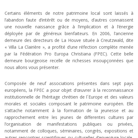
Certains éléments de notre patrimoine local sont laissés à
l’abandon faute d’intérêt ou de moyens, d’autres connaissent
une nouvelle naissance grâce à l’implication et à l’énergie
déployée par de généreux bienfaiteurs. En 20
06
, l’ancienne
demeure des directeurs de La Houve située à Creutzwald, dite
« Villa La Clairière », a profité d’une réfection complète menée
par la Fédération Pro Europa Christiana (FPEC). Cette belle
demeure bourgeoise recelle de richesses insou
p
çonnées que
nous allons vous présenter.
Composée de neuf associations présentes dans sept pays
européens, la FPEC a pour objet d’œuvrer à la reconnaissance
institutionnelle de l’héritage chrétien de l´Europe et des valeurs
morales et sociales composant le patrimoine européen. Elle
s’attache notamment à la formation de la jeunesse et au
rapprochement entre les jeunes de differentes cultures par
l’organisation de manifestations publiques ou privées,
notamment de colloques, séminaires, congrès, expositions et
autres rencontres scientifiques ou culturelles d’envergure locale,