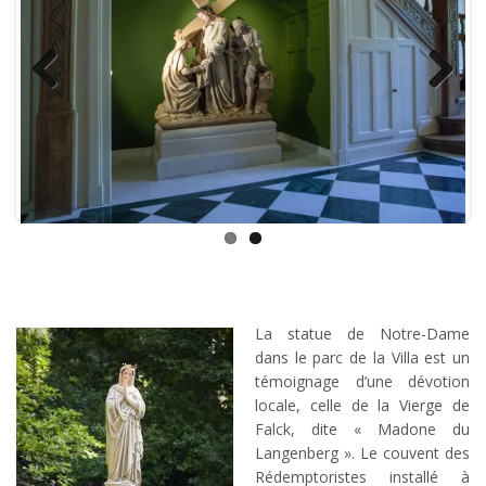
Previous
Next
La statue de Notre-Dame
dans le parc de la Villa est un
témoignage d’une dévotion
locale, celle de la Vierge de
Falck, dite « Madone du
Langenberg ». Le couvent des
Rédemptoristes installé à