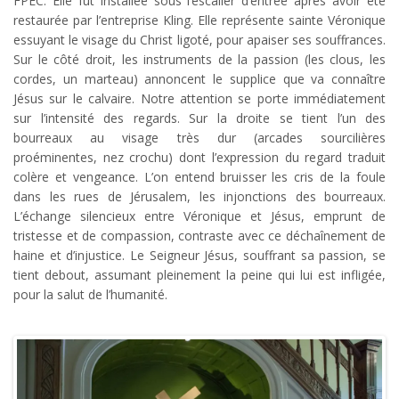
FPEC. Elle fut installée sous l’escalier d’entrée après avoir été
restaurée par l’entreprise Kling. Elle représente sainte Véronique
essuyant le visage du Christ ligoté, pour apaiser ses souffrances.
Sur le côté droit, les instruments de la passion (les clous, les
cordes, un marteau) annoncent le supplice que va connaître
Jésus sur le calvaire. Notre attention se porte immédiatement
sur l’intensité des regards. Sur la droite se tient l’un des
bourreaux au visage très dur (arcades sourcilières
proéminentes, nez crochu) dont l’expression du regard traduit
colère et vengeance. L’on entend bruisser les cris de la foule
dans les rues de Jérusalem, les injonctions des bourreaux.
L’échange silencieux entre Véronique et Jésus, emprunt de
tristesse et de compassion, contraste avec ce déchaînement de
haine et d’injustice. Le Seigneur Jésus, souffrant sa passion, se
tient debout, assumant pleinement la peine qui lui est infligée,
pour la salut de l’humanité.