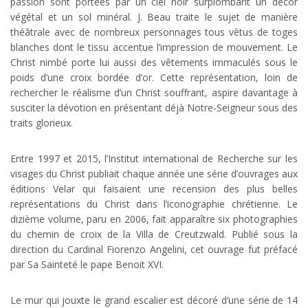
passion sont portées par un ciel noir surplombant un décor
végétal et un sol minéral. J. Beau traite le sujet de manière
théâtrale avec de nombreux personnages tous vêtus de toges
blanches dont le tissu accentue l’impression de mouvement. Le
Christ nimbé porte lui aussi des vêtements immaculés sous le
poids d’une croix bordée d’or. Cette représentation, loin de
rechercher le réalisme d’un Christ souffrant, aspire davantage à
susciter la dévotion en présentant déjà Notre-Seigneur sous des
traits glorieux.
Entre 1997 et 2015, l’Institut international de Recherche sur les
visages du Christ publiait chaque année une série d’ouvrages aux
éditions Velar qui faisaient une recension des plus belles
représentations du Christ dans l’iconographie chrétienne. Le
dizième volume, paru en 2006, fait apparaître six photographies
du chemin de croix de la Villa de Creutzwald. Publié sous la
direction du Cardinal Fiorenzo Angelini, cet ouvrage fut préfacé
par Sa Sainteté le pape Benoit XVI.
Le mur qui jouxte le grand escalier est décoré d’une série de 14