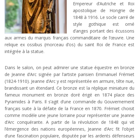
Empereur d’Autriche et Roi
apostolique de Hongrie de
1848 à 1916. Le socle carré de
style gothique est orné
d’anges portant des écussons
aux armes du marquis français commanditaire de l’œuvre. Une
relique ex ossibus (morceau d’os) du saint Roi de France est
intégrée à la statue.
Dans le salon, on peut admirer une statue équestre en bronze
de Jeanne d’Arc signée par l’artiste parisien Emmanuel Frémiet
(1824-1910). Jeanne d’Arc y est représentée en armure, tête nue,
brandissant un étendard. Ce bronze est la réplique miniature du
fameux monument en bronze doré érigé en 1874 place des
Pyramides à Paris. Il s’agit d’une commande du Gouvernement
français suite à la défaite de la France en 1870. Frémiet choisit
comme modèle une jeune lorraine pour représenter une Jeanne
d’Arc conquérante. A partir de la révolution de 1848 qui vit
l’émergence des nations européennes, Jeanne d’Arc fit l’objet
d’une fascination populaire, disputée par les ardents défenseurs