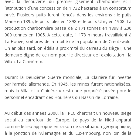
avec la découverte du premier gisement charbonnier et l
´attribution d´une concession de 1 732 hectares à un consortium
privé. Plusieurs puits furent foncés dans les environs : le puits
Marie en 1895, le puits Jules en 1898 et le puits Uhry en 1908. La
production charbonnière passa de 2 171 tonnes en 1898 à 200
000 tonnes en 1905. A cette date, 1 173 mineurs travaillaient à
La Houve, soit près de la moitié de la population de Creutzwald.
Un an plus tard, on édifia à proximité du carreau du siège I, une
demeure digne de ce nom pour le directeur de l’exploitation : la
Villa « La Clairière ».
Durant la Deuxième Guerre mondiale, La Clairière fur investie
par l’armée allemande. En 1945, les mines furent nationalisées,
mais la Villa « La Clairière » resta une propriété privée pour le
personnel encadrant des Houillères du Bassin de Lorraine.
Au début des années 2000, la FPEC cherchait un nouveau siège
social au carrefour de l’Europe. Le pays de la Nied apparut
comme le lieu approprié en raison de sa situation géographique,
à la jonction de l’Allemagne et du Luxembourg, non loin de la