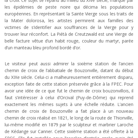
la croix. Ce sujet se répand au milieu du XIVe siècle, marqué par
les épidémies de peste noire qui décima les populations
européennes. En représentant la Sainte Vierge sous les traits de
la Mater dolorosa, les artistes permirent aux familles des
victimes de s’identifier aux souffrances de la Vierge pour y
trouver leur réconfort. La Piétà de Creutzwald est une Vierge de
belle facture vêtue d’un habit rouge, couleur du martyr, parée
d’un manteau bleu profond bordé d’or.
Le visiteur peut aussi admirer la sixième station de l’ancien
chemin de croix de l’abbatiale de Bouzonville, datant du début
du XIXe siècle. Celui-ci a malheureusement entièrement disparu,
exception faite de cette station préservée grâce à la FPEC. Pour
avoir une idée de ce que fut le chemin de croix bouzonvillois, il
faut s’intéresser à celui d’Orcival (Puy-de-Dôme) qui reprend
exactement les mêmes sujets à une échelle réduite. L’ancien
chemin de croix de Bouzonville a fait place à un nouveau
chemin de croix réalisé en 1821, le long de la route de Thionville,
lui-même modifié en 1879 par le sculpteur et marbrier Laroche
de Kédange sur Canner. Cette sixième station a été offerte à la