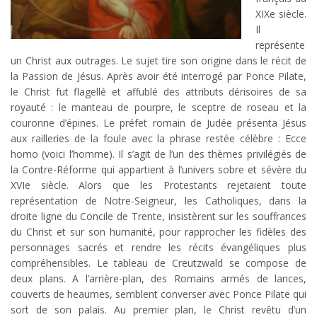
XIXe siècle.
Il
représente
un Christ aux outrages. Le sujet tire son origine dans le récit de
la Passion de Jésus. Après avoir été interrogé par Ponce Pilate,
le Christ fut flagellé et affublé des attributs dérisoires de sa
royauté : le manteau de pourpre, le sceptre de roseau et la
couronne d’épines. Le préfet romain de Judée présenta Jésus
aux railleries de la foule avec la phrase restée célèbre : Ecce
homo (voici l’homme). Il s’agit de l’un des thèmes privilégiés de
la Contre-Réforme qui appartient à l’univers sobre et sévère du
XVIe siècle. Alors que les Protestants rejetaient toute
représentation de Notre-Seigneur, les Catholiques, dans la
droite ligne du Concile de Trente, insistèrent sur les souffrances
du Christ et sur son humanité, pour rapprocher les fidèles des
personnages sacrés et rendre les récits évangéliques plus
compréhensibles. Le tableau de Creutzwald se compose de
deux plans. A l’arrière-plan, des Romains armés de lances,
couverts de heaumes, semblent converser avec Ponce Pilate qui
sort de son palais. Au premier plan, le Christ revêtu d’un