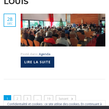
LOUIS
28
DÉC
Posté dans:
Agenda
LIRE LA SUITE
1
2
3
…
19
Suivant
Confidentialité et cookies : ce site utilise des cookies. En continuant à
naviguer sur ce site, vous acceptez que nous en utilisions.