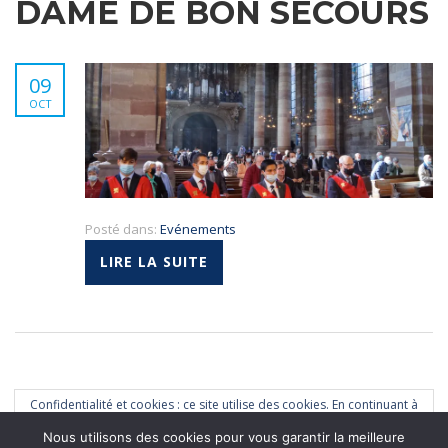
DAME DE BON SECOURS
09
OCT
Posté dans:
Evénements
LIRE LA SUITE
Confidentialité et cookies : ce site utilise des cookies. En continuant à
naviguer sur ce site, vous acceptez que nous en utilisions.
Nous utilisons des cookies pour vous garantir la meilleure
Pour en savoir plus, y compris sur la façon de contrôler les cookies,