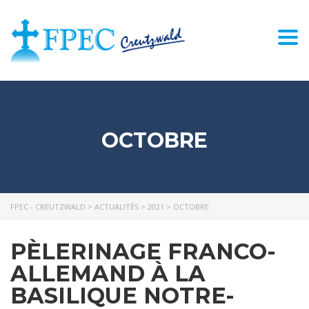
Togg
navi
OCTOBRE
FPEC - CREUTZWALD
>
ACTUALITÉS
>
2021
>
OCTOBRE
PÈLERINAGE FRANCO-
ALLEMAND À LA
BASILIQUE NOTRE-