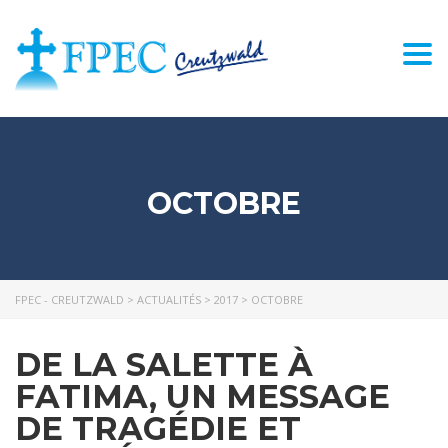
Togg
navi
OCTOBRE
FPEC - CREUTZWALD
>
ACTUALITÉS
>
2017
>
OCTOBRE
DE LA SALETTE À
FATIMA, UN MESSAGE
DE TRAGÉDIE ET