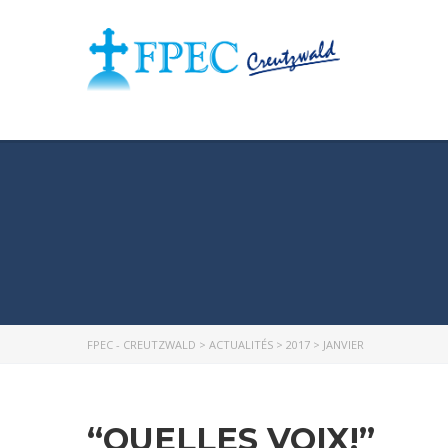
FPEC - CREUTZWALD
>
ACTUALITÉS
>
2017
>
JANVIER
“QUELLES VOIX!”