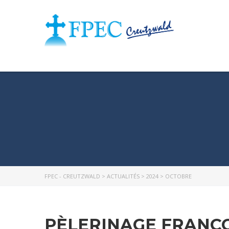
FPEC - CREUTZWALD
>
ACTUALITÉS
>
2024
>
OCTOBRE
PÈLERINAGE FRANC