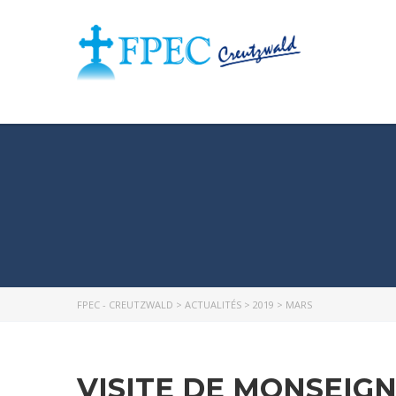
FPEC - CREUTZWALD
>
ACTUALITÉS
>
2019
>
MARS
VISITE DE MONSEIG