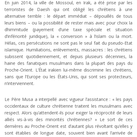
En juin 2014, la ville de Mossoul, en Irak, a été prise par les
terroristes de Daesh qui ont obligé les chrétiens à une
alternative terrible : le départ immédiat – dépouillés de tous
leurs biens – ou la possibilité de rester mais avec pour choix la
dhimmitude (payement d’une taxe spéciale et situation
d’infériorité juridique), la « conversion » à l’islam ou la mort.
Hélas, ces persécutions ne sont pas le seul fait du pseudo-Etat
islamique. Humiliations, enlèvements, massacres : les chrétiens
subissent quotidiennement, et depuis plusieurs décennies, la
haine des fanatiques musulmans dans la plupart des pays du
Proche-Orient. L’État irakien lui-même discrimine les chrétiens,
sans que l’Europe ou les États-Unis, qui sont ses protecteurs,
n’interviennent.
Le Père Musa a interpellé avec vigueur l’assistance : « les pays
occidentaux de culture chrétienne traitent les musulmans avec
respect. Alors qu’attendent-ils pour exiger la réciprocité de leurs
alliés vis-à-vis des minorités chrétiennes? » Le sort de ces
dernières au Proche-Orient est d’autant plus révoltant qu’elles y
sont établies de longue date, souvent bien avant l’arrivée de