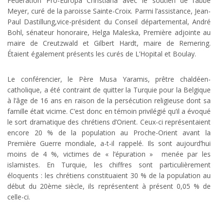
Fédération Pro-Europa Christiana avec le soutien de l’abbé
Meyer, curé de la paroisse Sainte-Croix. Parmi l’assistance, Jean-
Paul Dastillung,vice-président du Conseil départemental, André
Bohl, sénateur honoraire, Helga Maleska, Première adjointe au
maire de Creutzwald et Gilbert Hardt, maire de Remering.
Étaient également présents les curés de L’Hopital et Boulay.
Le conférencier, le Père Musa Yaramis, prêtre chaldéen-
catholique, a été contraint de quitter la Turquie pour la Belgique
à l’âge de 16 ans en raison de la persécution religieuse dont sa
famille était vicime. C’est donc en témoin privilégié qu’il a évoqué
le sort dramatique des chrétiens d’Orient. Ceux-ci représentaient
encore 20 % de la population au Proche-Orient avant la
Première Guerre mondiale, a-t-il rappelé. Ils sont aujourd’hui
moins de 4 %, victimes de « l’épuration » menée par les
islamistes. En Turquie, les chiffres sont particulièrement
éloquents : les chrétiens constituaient 30 % de la population au
début du 20ème siècle, ils représentent à présent 0,05 % de
celle-ci.