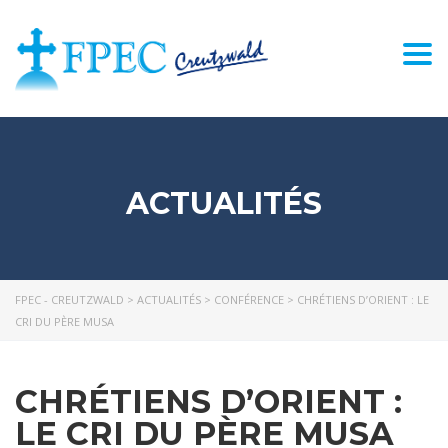
Togg
navi
ACTUALITÉS
FPEC - CREUTZWALD
>
ACTUALITÉS
>
CONFÉRENCE
>
CHRÉTIENS D’ORIENT : LE
CRI DU PÈRE MUSA
CHRÉTIENS D’ORIENT :
LE CRI DU PÈRE MUSA