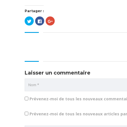
Partager :
Cliquez
Cliquez
Cliquez
pour
pour
pour
partager
partager
partager
sur
sur
sur
Twitter(ouvre
Facebook(ouvre
Google+
dans
dans
(ouvre
une
une
dans
nouvelle
nouvelle
une
fenêtre)
fenêtre)
nouvelle
fenêtre)
Laisser un commentaire
Prévenez-moi de tous les nouveaux commentair
Prévenez-moi de tous les nouveaux articles par