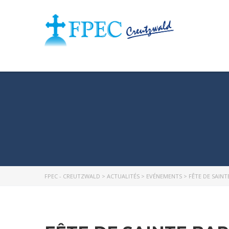
FPEC - CREUTZWALD
>
ACTUALITÉS
>
EVÉNEMENTS
>
FÊTE DE SAIN