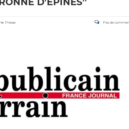
RONNE D’ÉPINES”
ie:
Presse
Pas de commen