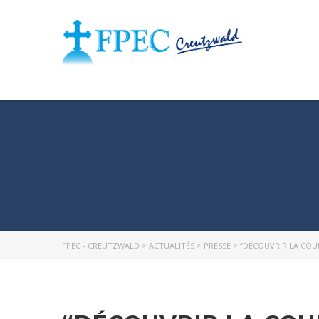
FPEC - CREUTZWALD
>
ACTUALITÉS
>
PRESSE
>
“DÉCOUVRIR LA COU