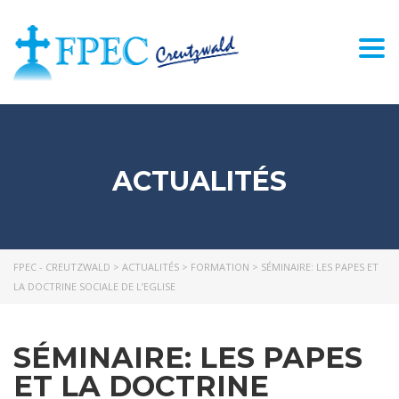
Togg
navi
ACTUALITÉS
FPEC - CREUTZWALD
>
ACTUALITÉS
>
FORMATION
>
SÉMINAIRE: LES PAPES ET
LA DOCTRINE SOCIALE DE L’EGLISE
SÉMINAIRE: LES PAPES
ET LA DOCTRINE