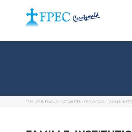
FPEC - CREUTZWALD
>
ACTUALITÉS
>
FORMATION
>
FAMILLE, INST