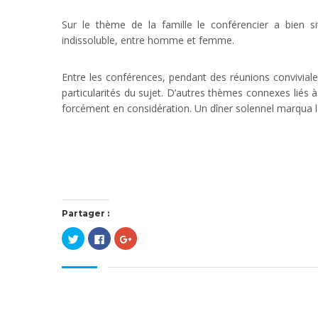
Sur le thème de la famille le conférencier a bien 
indissoluble, entre homme et femme.
Entre les conférences, pendant des réunions conviviales
particularités du sujet. D’autres thèmes connexes liés à 
forcément en considération. Un dîner solennel marqua la
Partager :
Cliquez
Cliquez
Cliquez
pour
pour
pour
partager
partager
partager
sur
sur
sur
Twitter(ouvre
Facebook(ouvre
Google+
dans
dans
(ouvre
une
une
dans
nouvelle
nouvelle
une
fenêtre)
fenêtre)
nouvelle
fenêtre)