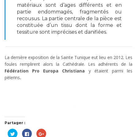
matériaux sont d’ages différents et en
partie endommagés, fragmentés ou
recousus. La partie centrale de la pièce est
constituée d’un tissu dont la forme et
tessiture sont imprécises et danifiées.
La dernière exposition de la Sainte Tunique eut lieu en 2012. Les
foules remplirent alors la Cathédrale. Les adhérents de la
Fédération Pro Europa Christiana
y étaient parmi les
pèlerins
.
Partager :
Cliquez
Cliquez
Cliquez
pour
pour
pour