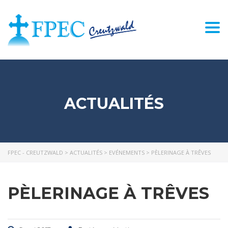
Togg
navi
ACTUALITÉS
FPEC - CREUTZWALD
>
ACTUALITÉS
>
EVÉNEMENTS
>
PÈLERINAGE À TRÊVES
PÈLERINAGE À TRÊVES