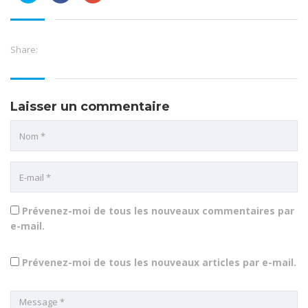
partager
partager
partager
sur
sur
sur
Twitter(ouvre
Facebook(ouvre
Google+
dans
dans
(ouvre
une
une
dans
nouvelle
nouvelle
une
Share:
fenêtre)
fenêtre)
nouvelle
fenêtre)
Laisser un commentaire
Prévenez-moi de tous les nouveaux commentaires par
e-mail.
Prévenez-moi de tous les nouveaux articles par e-mail.