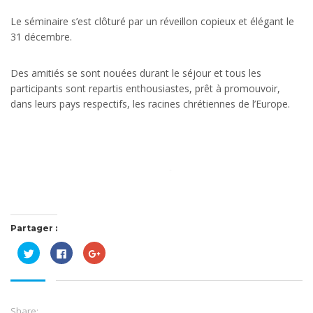
Le séminaire s’est clôturé par un réveillon copieux et élégant le
31 décembre.
Des amitiés se sont nouées durant le séjour et tous les
participants sont repartis enthousiastes, prêt à promouvoir,
dans leurs pays respectifs, les racines chrétiennes de l’Europe.
Partager :
Cliquez
Cliquez
Cliquez
pour
pour
pour
partager
partager
partager
sur
sur
sur
Twitter(ouvre
Facebook(ouvre
Google+
dans
dans
(ouvre
une
une
dans
nouvelle
nouvelle
une
Share: