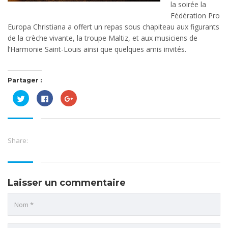
la soirée la
Fédération Pro
Europa Christiana a offert un repas sous chapiteau aux figurants
de la crèche vivante, la troupe Maltiz, et aux musiciens de
l’Harmonie Saint-Louis ainsi que quelques amis invités.
Partager :
Cliquez
Cliquez
Cliquez
pour
pour
pour
partager
partager
partager
sur
sur
sur
Twitter(ouvre
Facebook(ouvre
Google+
dans
dans
(ouvre
une
une
dans
nouvelle
nouvelle
une
Share:
fenêtre)
fenêtre)
nouvelle
fenêtre)
Laisser un commentaire