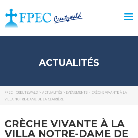
Togg
navi
ACTUALITÉS
FPEC - CREUTZWALD
>
ACTUALITÉS
>
EVÉNEMENTS
>
CRÈCHE VIVANTE À LA
VILLA NOTRE-DAME DE LA CLAIRIÈRE
CRÈCHE VIVANTE À LA
VILLA NOTRE-DAME DE