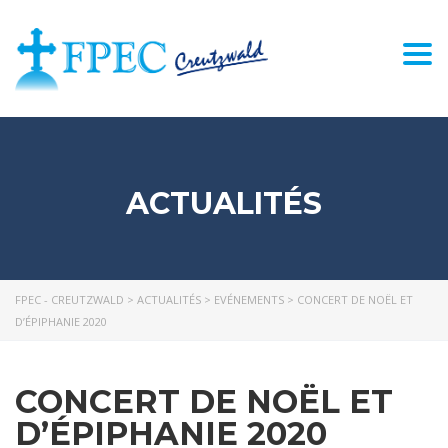
Togg
navi
ACTUALITÉS
FPEC - CREUTZWALD
>
ACTUALITÉS
>
EVÉNEMENTS
>
CONCERT DE NOËL ET
D’ÉPIPHANIE 2020
CONCERT DE NOËL ET
D’ÉPIPHANIE 2020