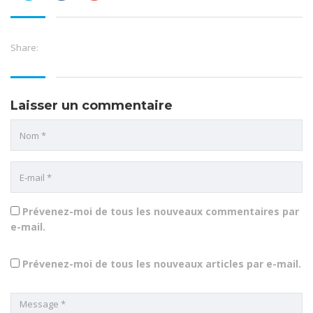
partager
partager
partager
sur
sur
sur
Twitter(ouvre
Facebook(ouvre
Google+
dans
dans
(ouvre
une
une
dans
nouvelle
nouvelle
une
Share:
fenêtre)
fenêtre)
nouvelle
fenêtre)
Laisser un commentaire
Prévenez-moi de tous les nouveaux commentaires par
e-mail.
Prévenez-moi de tous les nouveaux articles par e-mail.