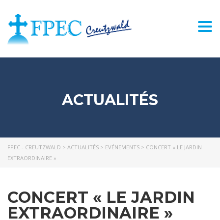
Togg
navi
ACTUALITÉS
FPEC - CREUTZWALD
>
ACTUALITÉS
>
EVÉNEMENTS
>
CONCERT « LE JARDIN
EXTRAORDINAIRE »
CONCERT « LE JARDIN
EXTRAORDINAIRE »