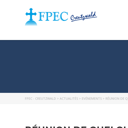
FPEC - CREUTZWALD
>
ACTUALITÉS
>
EVÉNEMENTS
>
RÉUNION DE Q