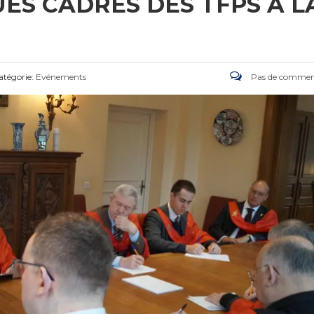
ES CADRES DES TFPS À L
tégorie:
Evénements
Pas de commen