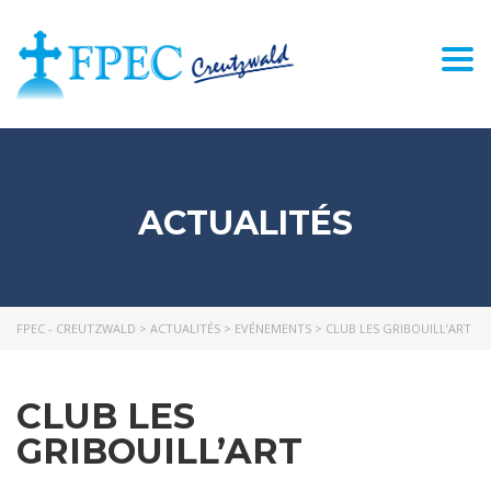
Togg
navi
ACTUALITÉS
FPEC - CREUTZWALD
>
ACTUALITÉS
>
EVÉNEMENTS
>
CLUB LES GRIBOUILL’ART
CLUB LES
GRIBOUILL’ART