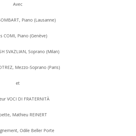
Avec
 SOMBART, Piano (Lausanne)
as COMI, Piano (Genève)
H SVAZLIAN, Soprano (Milan)
OTREZ, Mezzo-Soprano (Paris)
et
eur VOCI DI FRATERNITÀ
ette, Mathieu REINERT
nement, Odile Beller Porte