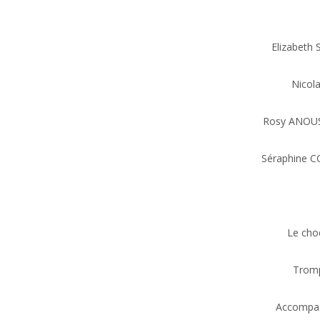
Elizabeth
Nicol
Rosy ANOUS
Séraphine C
Le cho
Tromp
Accompag