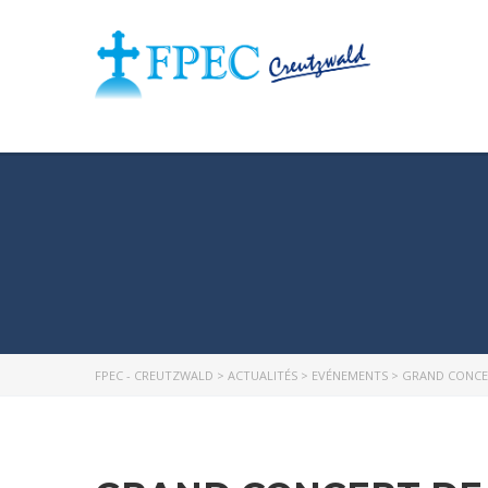
FPEC - CREUTZWALD
>
ACTUALITÉS
>
EVÉNEMENTS
>
GRAND CONCER