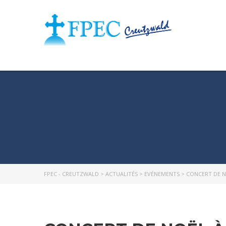
FPEC - CREUTZWALD
>
ACTUALITÉS
>
EVÉNEMENTS
>
CONCERT DE 