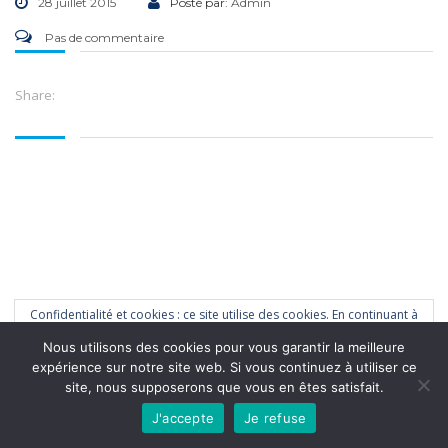
28 juillet 2015
Posté par:
Admin
Pas de commentaire
Share:
Confidentialité et cookies : ce site utilise des cookies. En continuant à
naviguer sur ce site, vous acceptez que nous en utilisions.
Nous utilisons des cookies pour vous garantir la meilleure
Pour en savoir plus, y compris sur la façon de contrôler les cookies,
expérience sur notre site web. Si vous continuez à utiliser ce
reportez-vous à ce qui suit :
Politique relative aux cookies
FPEC - Copyright © 2023 -
Mentions légales
site, nous supposerons que vous en êtes satisfait.
J'accepte
Je refuse